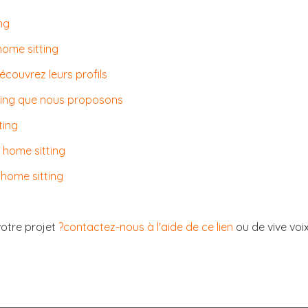
ng
home sitting
découvrez leurs profils
tting que nous proposons
ting
 home sitting
 home sitting
votre projet
?contactez-nous à l'aide de ce lien
ou de vive voi