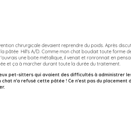
ntion chirurgicale devaient reprendre du poids. Après discuti
: la pâtée Hill's A/D. Comme mon chat boudait toute forme de
 j'ouvrais une boite métallique, il venait et ronronnait en pensa
tée et ça à marcher durant toute la durée du traitement.
eux pet-sitters qui avaient des difficultés à administrer l
n chat n'a refusé cette pâtée ! Ce n'est pas du placement d
ner.