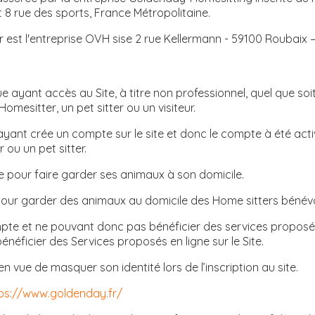
t 8 rue des sports, France Métropolitaine.
 est l'entreprise OVH sise 2 rue Kellermann - 59100 Roubaix 
ayant accès au Site, à titre non professionnel, quel que soit l
omesitter, un pet sitter ou un visiteur.
yant crée un compte sur le site et donc le compte à été activ
ou un pet sitter.
ite pour faire garder ses animaux à son domicile.
e pour garder des animaux au domicile des Home sitters bénév
ompte et ne pouvant donc pas bénéficier des services proposé
néficier des Services proposés en ligne sur le Site.
en vue de masquer son identité lors de l’inscription au site.
ps://www.goldenday.fr/