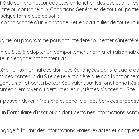
é de son ordinateur adaptés en fonction des évolutions techn
on illicite ou contraire aux Conditions Générales de tout ou par
quelque forme que ce soit ;
nnaissance d’un « piratage » et en particulier de toute utilis
f, logiciel ou programme pouvant interférer ou tenter d’interfé
sation du Site, à adopter un comportement normal et raisonnab
sateur s’engage notamment à :
térer le flux normal des données échangées dans le cadre de l’u
t des contenus du Site de telle manière que son fonctionneme
nt un effet perturbateur équivalent sur les fonctionnalités d
ntenir, entraver ou perturber les systèmes d’accès du Site.
 pouvoir devenir Membre et bénéficier des Services proposés e
gne un Formulaire d’inscription dont certaines informations son
gage à fournir des informations vraies, exactes et complètes e