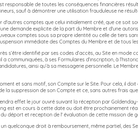
est responsable de toutes les conséquences financières résulta
neurs, sauf à démontrer une utilisation frauduleuse ne résult
 d'autres comptes que celui initialement créé, que ce soit sou
 d'une demande explicite de la part du Membre et d'une autor
nouveaux comptes sous sa propre identité ou celle de tiers sa
suspension immédiate des Comptes du Membre et de tous les 
s’être identifié par ses codes d’accès, au Site en mode conn
il a communiquées, à ses Formulaires d’inscription, à l’histo
andidatures, ainsi qu’à sa messagerie personnelle. Le Membr
ment et sans motif, son Compte sur le Site. Pour cela, il doi
mande la suppression de son Compte et ce, sans autres frais qu
ndra effet le jour ouvré suivant la réception par Goldenda
ing est en cours à cette date ou doit être prochainement réal
et du déport et reception de l' évaluation de cette mission de 
 un quelconque droit à remboursement, même partiel, des S