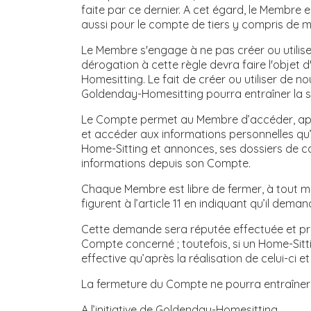
faite par ce dernier. A cet égard, le Membre 
aussi pour le compte de tiers y compris de mi
Le Membre s'engage à ne pas créer ou utiliser
dérogation à cette règle devra faire l'objet
Homesitting. Le fait de créer ou utiliser de 
Goldenday-Homesitting pourra entraîner la 
Le Compte permet au Membre d’accéder, après 
et accéder aux informations personnelles qu’
Home-Sitting et annonces, ses dossiers de c
informations depuis son Compte.
Chaque Membre est libre de fermer, à tout mo
figurent à l’article 11 en indiquant qu’il de
Cette demande sera réputée effectuée et pre
Compte concerné ; toutefois, si un Home-Sitt
effective qu’après la réalisation de celui-ci 
La fermeture du Compte ne pourra entraîner
A l’initiative de Goldenday-Homesitting