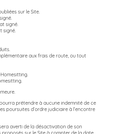
bliées sur le Site.
signé.
at signé.
t signé.
uits.
lémentaire aux frais de route, ou tout
-Homesitting.
mesitting.
emeure.
pourra prétendre à aucune indemnité de ce
es poursuites d’ordre judiciaire à l’encontre
era averti de la désactivation de son
es proposés sur le Site à compter de la date