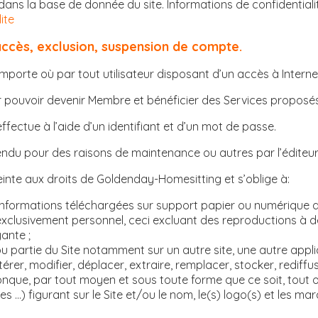
ans la base de donnée du site. Informations de confidentialit
ite
’accès, exclusion, suspension de compte.
importe où par tout utilisateur disposant d’un accès à Interne
 pouvoir devenir Membre et bénéficier des Services proposés e
ectue à l’aide d’un identifiant et d’un mot de passe.
ndu pour des raisons de maintenance ou autres par l’éditeur s
einte aux droits de Goldenday-Homesitting et s’oblige à:
Informations téléchargées sur support papier ou numérique qu
 exclusivement personnel, ceci excluant des reproductions à 
ante ;
u partie du Site notamment sur un autre site, une autre applic
ltérer, modifier, déplacer, extraire, remplacer, stocker, redif
onque, par tout moyen et sous toute forme que ce soit, tout 
ies …) figurant sur le Site et/ou le nom, le(s) logo(s) et les