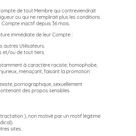
e Compte de tout Membre qui contreviendrait
gueur ou qui ne remplirait plus les conditions
t Compte inactif depuis 36 mois.
ôture immédiate de leur Compte :
autres Utilisateurs.
 et/ou de tout tiers.
 notamment à caractère raciste, homophobe,
 injurieux, menaçant, faisant la promotion
sexiste, pornographique, sexuellement
e contenant des propos sensibles
ractation ), non motivé par un motif légitime
ical).
res sites.