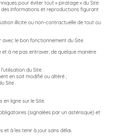
iques pour éviter tout « piratage » du Site
tie des Informations et reproductions figurant
ation illicite ou non-contractuelle de tout ou
rer avec le bon fonctionnement du Site.
le et à ne pas entraver, de quelque manière
tilisation du Site .
nt en soit modifié ou altéré ;
u Site .
n ligne sur le Site.
t obligatoires (signalées par un astérisque) et
t à les tenir à jour sans délai.