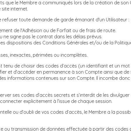
nts que le Membre a communiqués lors de la création de son C
site internet.
e refuser toute demande de garde émanant d'un Utilisateur :
aiement de l'Adhésion ou de Forfait ou de frais de route.
 ne signe pas le contrat dans les délais prévus.
, les dispositions des Conditions Générales et/ou de la Polit
sses, inexactes, périmées ou incomplètes.
 tenu de choisir des codes d’accès (un identifiant et un mot 
fier et d’accéder en permanence à son Compte ainsi que de s
é des informations contenues sur son Compte. Il incombe donc
er ses codes d’accès secrets et s’interdit de les divulguer 
éconnecter explicitement à l’issue de chaque session.
entelle ou d’oubli de vos codes d’accès, le Membre a la possi
ite ou transmission de données effectuée à partir des codes