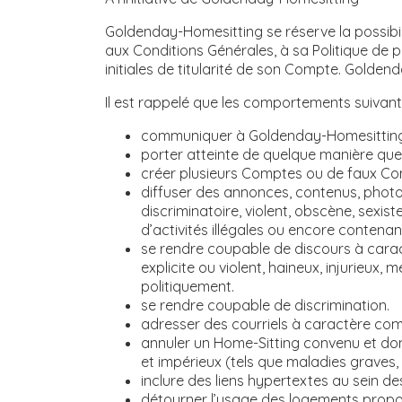
Goldenday-Homesitting se réserve la possibil
aux Conditions Générales, à sa Politique de p
initiales de titularité de son Compte. Golden
Il est rappelé que les comportements suivant
communiquer à Goldenday-Homesitting de
porter atteinte de quelque manière que 
créer plusieurs Comptes ou de faux Co
diffuser des annonces, contenus, phot
discriminatoire, violent, obscène, sexis
d’activités illégales ou encore contena
se rendre coupable de discours à carac
explicite ou violent, haineux, injurieux
politiquement.
se rendre coupable de discrimination.
adresser des courriels à caractère comm
annuler un Home-Sitting convenu et donc
et impérieux (tels que maladies graves,
inclure des liens hypertextes au sein 
détourner l’usage des logements proposé