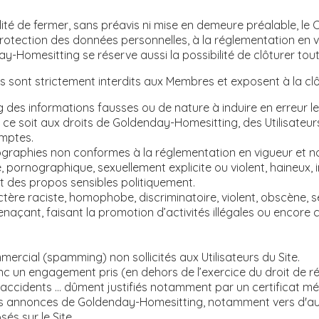
ité de fermer, sans préavis ni mise en demeure préalable, l
rotection des données personnelles, à la réglementation en vi
day-Homesitting se réserve aussi la possibilité de clôturer tou
s sont strictement interdits aux Membres et exposent à la cl
s informations fausses ou de nature à induire en erreur les 
ce soit aux droits de Goldenday-Homesitting, des Utilisateurs
mptes.
ographies non conformes à la réglementation en vigueur et
te, pornographique, sexuellement explicite ou violent, haineux,
nt des propos sensibles politiquement.
tère raciste, homophobe, discriminatoire, violent, obscène, 
, menaçant, faisant la promotion d’activités illégales ou encor
ercial (spamming) non sollicités aux Utilisateurs du Site.
 un engagement pris (en dehors de l’exercice du droit de rét
 accidents … dûment justifiés notamment par un certificat méd
des annonces de Goldenday-Homesitting, notamment vers d'aut
s sur le Site.