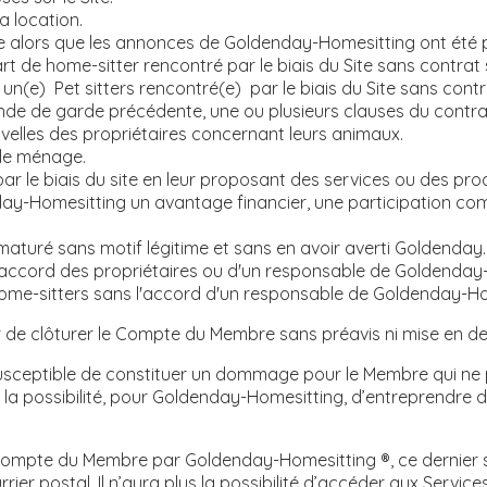
a location.
te alors que les annonces de Goldenday-Homesitting ont été pu
t de home-sitter rencontré par le biais du Site sans contrat 
n(e) Pet sitters rencontré(e) par le biais du Site sans contr
nde de garde précédente, une ou plusieurs clauses du contra
lles des propriétaires concernant leurs animaux.
 le ménage.
r le biais du site en leur proposant des services ou des prod
y-Homesitting un avantage financier, une participation comp
aturé sans motif légitime et sans en avoir averti Goldenday.
ns accord des propriétaires ou d'un responsable de Goldenday
me-sitters sans l'accord d'un responsable de Goldenday-Ho
 de clôturer le Compte du Membre sans préavis ni mise en d
sceptible de constituer un dommage pour le Membre qui ne 
e la possibilité, pour Goldenday-Homesitting, d’entreprendre d
 Compte du Membre par Goldenday-Homesitting ®, ce dernier s
ier postal. Il n’aura plus la possibilité d’accéder aux Servic