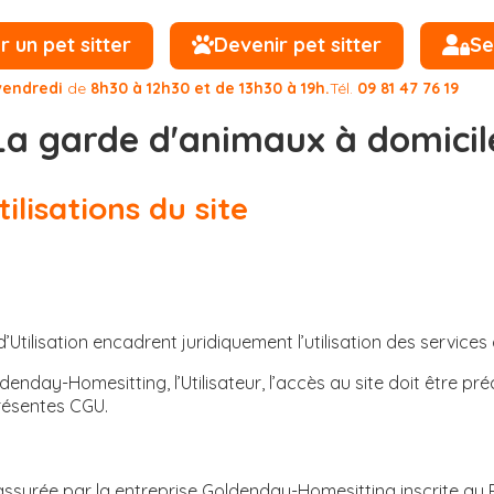
un pet sitter
Devenir pet sitter
Se
vendredi
de
8h30 à 12h30 et de 13h30 à 19h.
Tél.
09 81 47 76 19
La garde d'animaux à domicil
ilisations du site
tilisation encadrent juridiquement l’utilisation des services
ldenday-Homesitting, l’Utilisateur, l’accès au site doit être p
présentes CGU.
assurée par la entreprise Goldenday-Homesitting inscrite au 