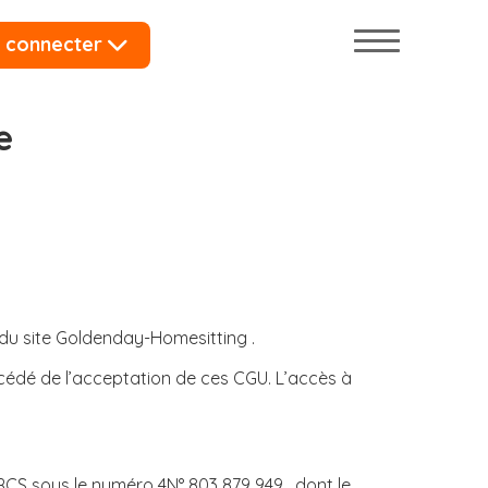
 connecter
e
 du site Goldenday-Homesitting .
récédé de l’acceptation de ces CGU. L’accès à
RCS sous le numéro 4N° 803 879 949 , dont le