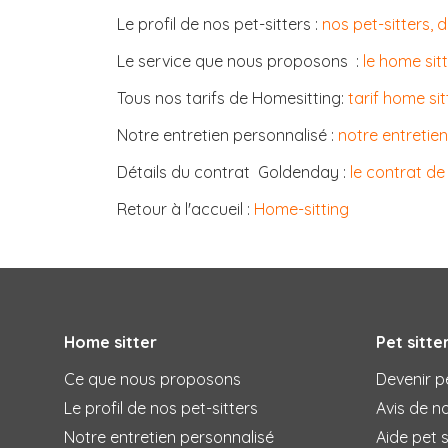
Le profil de nos pet-sitters :
nos pet-sitters, 
Le service que nous proposons :
le home si
Tous nos tarifs de Homesitting:
tarif home sit
Notre entretien personnalisé :
notre entretien
Détails du contrat Goldenday :
le contrat de
Retour à l'accueil :
Home-sitting
Home sitter
Pet sitte
Ce que nous proposons
Devenir pe
Le profil de nos pet-sitters
Avis de no
Notre entretien personnalisé
Aide pet s