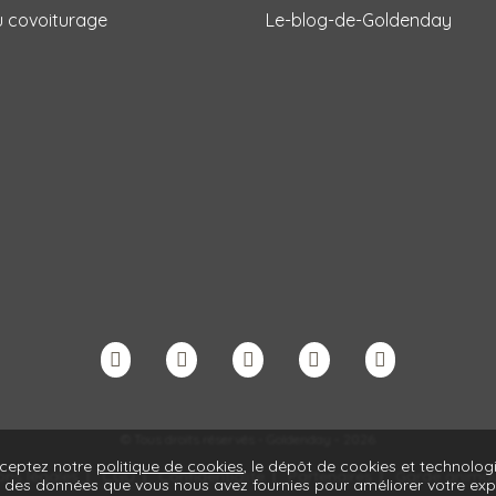
u covoiturage
Le-blog-de-Goldenday
© Tous droits réservés - Goldenday - 2026
cceptez notre
politique de cookies
, le dépôt de cookies et technologi
ons légales
CGU
Confidentialite
Partenaires
Garde animaux
c des données que vous nous avez fournies pour améliorer votre exp