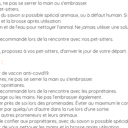
s, ne pas se serrer la main ou s'embrasser.
t-sitters.
du savon si possible spécial animaux, ou à défaut humain. Si
et la brosse après utilisation.
 et de l’eau pour nettoyer l’animal. Ne jamais utiliser une sol
 recommandé lors de la rencontre avec nos pet-sitters.
 proposez à vos pet-sitters, d'arriver le jour de votre départ.
:
de vaccin anti-covid19.
res, ne pas se serrer la main ou s'embrasser.
opriétaires.
recommandé lors de la rencontre avec les propriétaires.
visage ou les mains. Ne pas l’embrasser également.
rder près de soi lors des promenades. Éviter au maximum le c
ser par quelqu’un d’autre dans la rue lors d’une sortie.
 autres promeneurs et leurs animaux.
le confier aux propriétaires, avec du savon si possible spéci
r de vous nettoyer les mains et la brosse après utilisation.