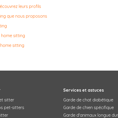
découvrez leurs profils
tting que nous proposons
ting
 home sitting
 home sitting
r
Services et astuces
t sitter
Garde de chat diabétique
s pet-sitters
Garde de chien spécifique
itter
Garde d'animaux longue du