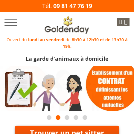
Tél.
09 81 47 76 19
Ouvert du
lundi au vendredi
de
8h30 à 12h30 et de 13h30 à
19h.
La garde d'animaux à domicile
Trouver un pet sitter