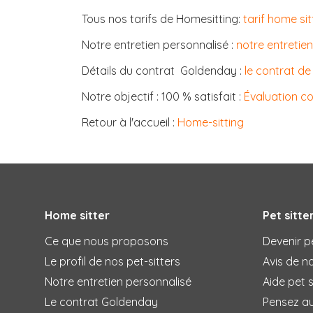
Tous nos tarifs de Homesitting:
tarif home sit
Notre entretien personnalisé :
notre entretien
Détails du contrat Goldenday :
le contrat de
Notre objectif : 100 % satisfait :
Évaluation c
Retour à l'accueil :
Home-sitting
Home sitter
Pet sitte
Ce que nous proposons
Devenir pe
Le profil de nos pet-sitters
Avis de no
Notre entretien personnalisé
Aide pet s
Le contrat Goldenday
Pensez a