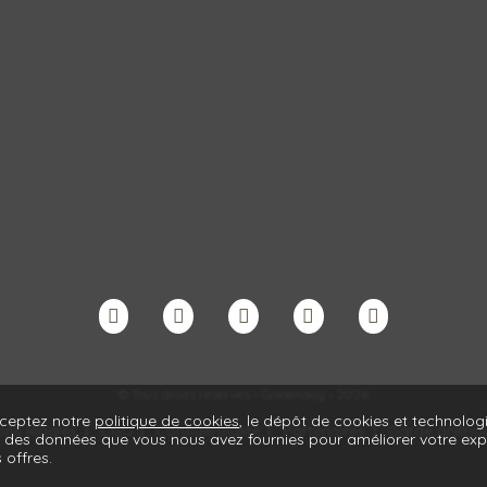
© Tous droits réservés - Goldenday - 2026
cceptez notre
politique de cookies
, le dépôt de cookies et technologi
ons légales
CGU
Confidentialite
Partenaires
Garde animaux
c des données que vous nous avez fournies pour améliorer votre exp
 offres.