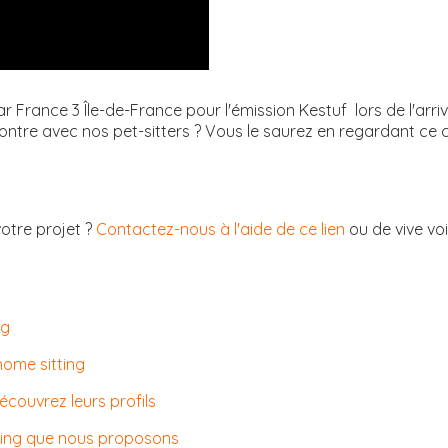
r France 3 Île-de-France pour l'émission Kestuf lors de l'arri
ntre avec nos pet-sitters ? Vous le saurez en regardant ce c
votre projet ?
Contactez-nous à l'aide de ce lien
ou de vive vo
:
ng
home sitting
découvrez leurs profils
tting que nous proposons