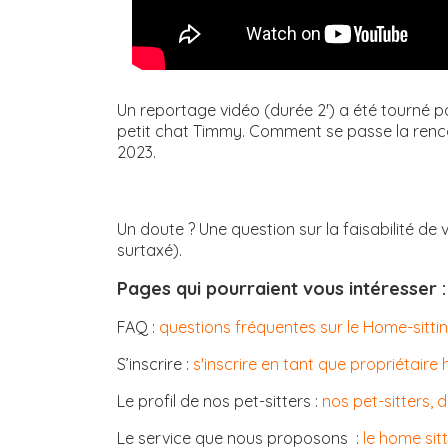
Un reportage vidéo (durée 2') a été tourné pa
petit chat Timmy. Comment se passe la renco
2023.
Un doute ? Une question sur la faisabilité de 
surtaxé).
Pages qui pourraient vous intéresser 
FAQ :
questions fréquentes sur le Home-sitti
S’inscrire :
s'inscrire en tant que propriétaire 
Le profil de nos pet-sitters :
nos pet-sitters, 
Le service que nous proposons :
le home si