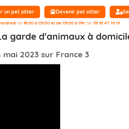
un pet sitter
Devenir pet sitter
Se
vendredi
de
8h30 à 12h30 et de 13h30 à 19h.
Tél.
09 81 47 76 19
La garde d'animaux à domicil
 mai 2023 sur France 3