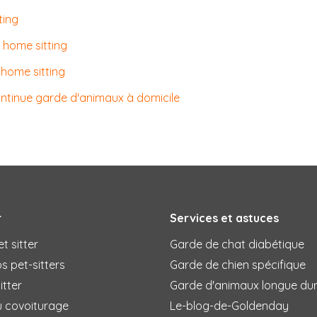
ting
 home sitting
 home sitting
ontinue garde d'animaux à domicile
r
Services et astuces
t sitter
Garde de chat diabétique
s pet-sitters
Garde de chien spécifique
itter
Garde d'animaux longue du
u covoiturage
Le-blog-de-Goldenday