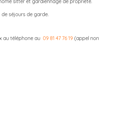
ome sitter et gardiennage de propriété.
 de séjours de garde.
ix au téléphone au
09 81 47 76 19
(appel non