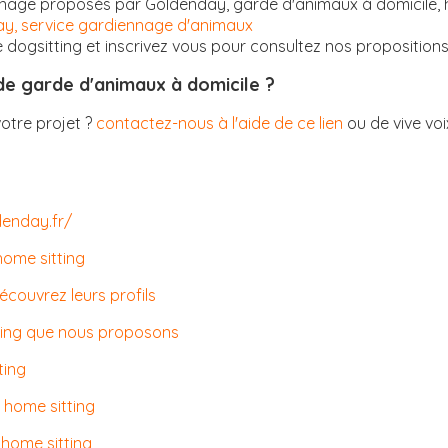
nnage proposés par Goldenday, garde d'animaux à domicile, h
ay, service gardiennage d'animaux
dogsitting et inscrivez vous pour consultez nos propositions
 de garde d'animaux à domicile ?
votre projet ?
contactez-nous à l'aide de ce lien
ou de vive vo
denday.fr/
home sitting
découvrez leurs profils
tting que nous proposons
ting
 home sitting
 home sitting