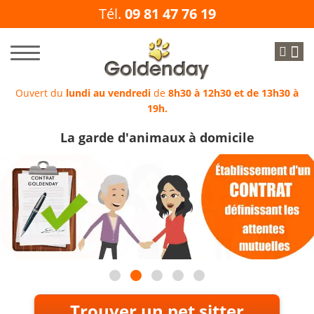
Tél.
09 81 47 76 19
Ouvert du
lundi au vendredi
de
8h30 à 12h30 et de 13h30 à
19h.
La garde d'animaux à domicile
Trouver un pet sitter