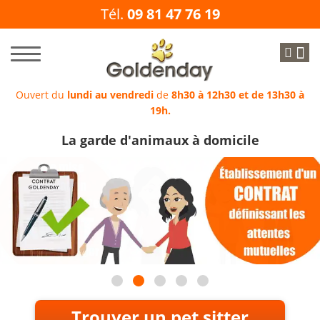
Tél.
09 81 47 76 19
Ouvert du
lundi au vendredi
de
8h30 à 12h30 et de 13h30 à
19h.
La garde d'animaux à domicile
Trouver un pet sitter